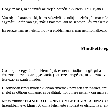
Hogy ez más, mint amiről az elején beszéltünk? Nem. Ez Ugyanaz.
Van olyan barátom, aki, ha rosszkedvű, beindítja a telefonján már elő
egymást. Aztán van egy másik barátom, aki ha szomorú, és ezt észreve
Ez persze nem azt jelenti, hogy a problémájával már nem foglalkozi
Mindkettő eg
Gondoljunk egy rádióra. Nem látjuk és nem is tudjuk megfogni a hul
érkeznek hozzánk az egyes adók jelei. Ezek rezgések, majd fizikai val
televízió és szinte minden.
Bizonyosan ismer mindenki olyan smartnak nevezett eszközöket, amik 
a jelet az otthoni klímának és beállítjuk, hogy mire néhány óra múlva
Mit is tettünk?
ELINDÍTOTTUNK EGY ENERGIA CSOMAGO
házunkban lévő klímát. A klíma felismerte a forrást és elindította a