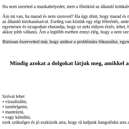
Ha nem szereted a munkahelyedet, mert a főnököd az állandó kritikáiv
Ám mi van, ha marad és nem szenved? Ha úgy dönt, hogy marad és má
az állandó kirohanásaival. Esetleg van köztük egy régi félreértés, a
egyenesen és nyugodtan elmondja, hogy ez neki milyen érzés, lehet, h
akkor jobb váltani). Ám a legtöbb esetben ennyi elég, hogy a nem sze
Biztosan észrevetted már, hogy amikor a problémára fókuszálsz, egyr
Mindig azokat a dolgokat látjuk meg, amikkel a
Szóval lehet
• vizualizálni,
• ismételgetni,
• mantrázni,
• vagy kántálni,
ezek szükséges és jó eszközök arra, hogy rá tudjunk hangolódni arra 