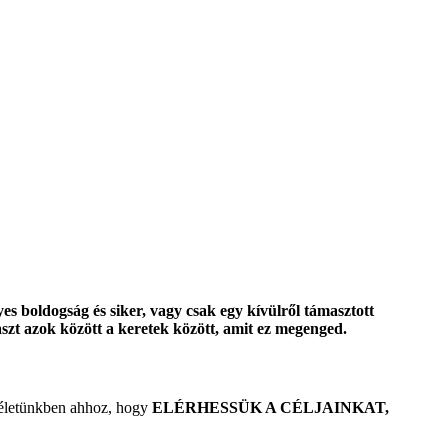
s boldogság és siker, vagy csak egy kívülről támasztott
zt azok között a keretek között, amit ez megenged.
mléletünkben ahhoz, hogy
ELÉRHESSÜK A CÉLJAINKAT,