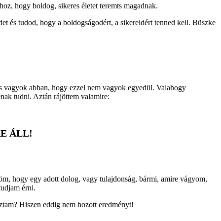
hoz, hogy boldog, sikeres életet teremts magadnak.
edet és tudod, hogy a boldogságodért, a sikereidért tenned kell. Büszke
tos vagyok abban, hogy ezzel nem vagyok egyedül. Valahogy
ak tudni. Aztán rájöttem valamire:
E ÁLL!
öm, hogy egy adott dolog, vagy tulajdonság, bármi, amire vágyom,
udjam érni.
aztam? Hiszen eddig nem hozott eredményt!