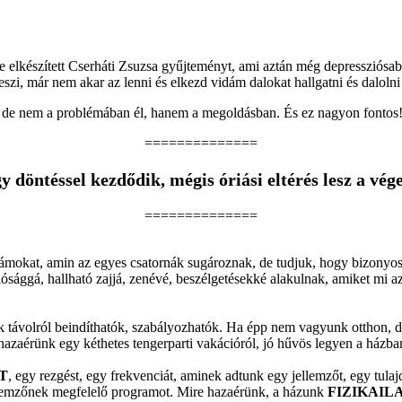
re elkészített Cserháti Zsuzsa gyűjteményt, ami aztán még depressziósab
szi, már nem akar az lenni és elkezd vidám dalokat hallgatni és dalolni
k, de nem a problémában él, hanem a megoldásban. És ez nagyon fontos
==============
y döntéssel kezdődik, mégis óriási eltérés lesz a vé
==============
lámokat, amin az egyes csatornák sugároznak, de tudjuk, hogy bizony
ósággá, hallható zajjá, zenévé, beszélgetésekké alakulnak, amiket mi az
távolról beindíthatók, szabályozhatók. Ha épp nem vagyunk otthon, de
 hazaérünk egy kéthetes tengerparti vakációról, jó hűvös legyen a házba
T
, egy rezgést, egy frekvenciát, aminek adtunk egy jellemzőt, egy tulaj
 jellemzőnek megfelelő programot. Mire hazaérünk, a házunk
FIZIKAI