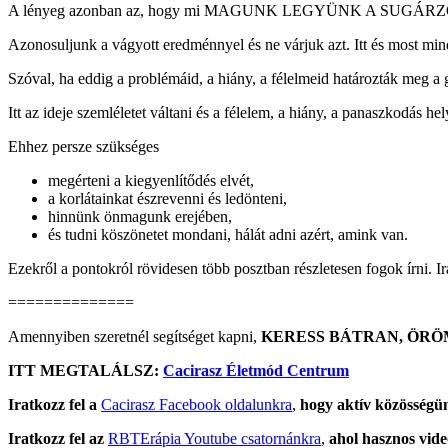
A lényeg azonban az, hogy mi MAGUNK LEGYÜNK A SUGÁR
Azonosuljunk a vágyott eredménnyel és ne várjuk azt. Itt és most mi
Szóval, ha eddig a problémáid, a hiány, a félelmeid határozták meg a g
Itt az ideje szemléletet váltani és a félelem, a hiány, a panaszkodás he
Ehhez persze szükséges
megérteni a kiegyenlítődés elvét,
a korlátainkat észrevenni és ledönteni,
hinnünk önmagunk erejében,
és tudni köszönetet mondani, hálát adni azért, amink van.
Ezekről a pontokról rövidesen több posztban részletesen fogok írni. Ir
==============
Amennyiben szeretnél segítséget kapni,
KERESS BÁTRAN, ÖRÖ
ITT MEGTALÁLSZ:
Cacirasz Életmód Centrum
Iratkozz fel a
Cacirasz Facebook oldalunkra
,
hogy aktív közösségünk
Iratkozz fel az
RBTErápia Youtube csatornánkra
,
ahol hasznos videó