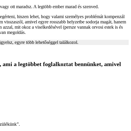
, vagy ott maradsz. A legtöbb ember marad és szenved.
gérteni, hiszen lehet, hogy valami személyes problémát kompenzál
em visszaszól, amivel egyre rosszabb helyzetbe sodorja magát, hanem
azzal, mit okoz a viselkedésével (persze vannak orvosi estek is és
 van megoldás.
yelsz, egyre több lehetőséggel találkozol.
 ami a legtöbbet foglalkoztat bennünket, amivel
szülékünk”.