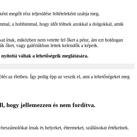
nt megélt rész teljesülése feltételeként szabja meg.
mmal, a hobbimmal, hogy időt töltsek azokkal a dolgokkal, amik
kat írtak, miközben nem vetette fel őket a pénz, ám ezt boldogan
ták őket, vagy galériákban lettek kelendők a képeik.
l
nyitottá váltak a lehetőségeik meglátására.
lés az életben. Így pedig épp az veszik el, ami a lehetőségeket meg
ll, hogy jellemezzen és nem fordítva.
eszámolókat írnak és helyeket, éttermeket, szállásokat értékelnek.