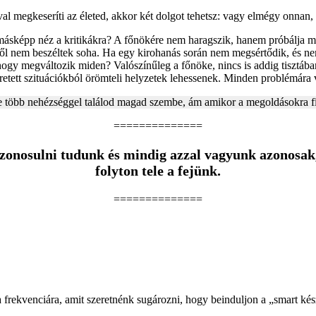
al megkeseríti az életed, akkor két dolgot tehetsz: vagy elmégy onnan
sképp néz a kritikákra? A főnökére nem haragszik, hanem próbálja me
miről nem beszéltek soha. Ha egy kirohanás során nem megsértődik, és n
ogy megváltozik miden? Valószínűleg a főnöke, nincs is addig tisztában 
retett szituációkból örömteli helyzetek lehessenek. Minden problémára
e több nehézséggel találod magad szembe, ám amikor a megoldásokra fig
==============
zonosulni tudunk és mindig azzal vagyunk azonosak,
folyton tele a fejünk.
==============
a frekvenciára, amit szeretnénk sugározni, hogy beinduljon a „smart ké