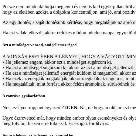
Persze nem mindenki tudja megtenni és nem is kell egyik pillanatról a 
hogy az életében azokra a dolgokra koncentráljon, ami jó, ami pozitív
Az egy döntés, a saját döntésünk kérdése, hogy megtaláljuk az apró
Ha ezt valaki elkezdi, akkor érdekes módon minden nappal egyre több é
Azt a minőséget vonzod, ami jellemez téged
A VONZÁS ESETÉBEN A LÉNYEG, HOGY A VÁGYOTT MI
• Ha jellemez engem, akkor ezt a minőséget sugárzom ki.
• Ha ezt a minőséget sugárzom ki, akkor az ezt a minőséget jellemző
• Ha ezt a minőséget jellemző energiát küldöm ki magamból, akkor az 
• Ha ezek az energiák megtalálják, akkor megtalálnak engem is, mint k
• Ha megtaláltak, mint forrást, akkor felém áramolnak, sűrűsödnek és 
A vonzás a gyakorlatban
Nos, ez ilyen roppant egyszerű?
IGEN.
Na, de hogyan oldjam ezt me
Ugye észrevetted már, hogy minden ember olyan eseményeket és olyan 
meg folyton, hiszen erre fókuszál. És ez igaz fordítva is.
Amin a fókusz, az jellemez, azt vonzod be.