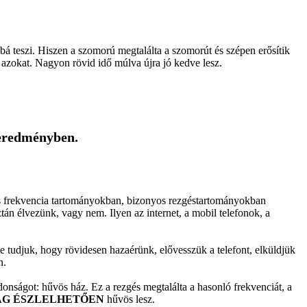
bá teszi. Hiszen a szomorú megtalálta a szomorút és szépen erősítik
 azokat. Nagyon rövid idő múlva újra jó kedve lesz.
!
geredményben.
os frekvencia tartományokban, bizonyos rezgéstartományokban
tán élvezünk, vagy nem. Ilyen az internet, a mobil telefonok, a
 tudjuk, hogy rövidesen hazaérünk, elővesszük a telefont, elküldjük
n.
donságot: hűvös ház. Ez a rezgés megtalálta a hasonló frekvenciát, a
LAG ÉSZLELHETŐEN
hűvös lesz.