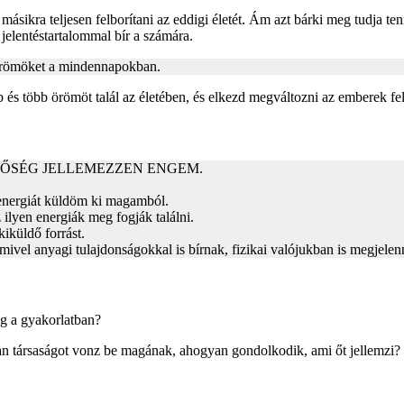
másikra teljesen felborítani az eddigi életét. Ám azt bárki meg tudja t
 jelentéstartalommal bír a számára.
 örömöket a mindennapokban.
s több örömöt talál az életében, és elkezd megváltozni az emberek felé 
NŐSÉG JELLEMEZZEN ENGEM.
 energiát küldöm ki magamból.
ilyen energiák meg fogják találni.
iküldő forrást.
mivel anyagi tulajdonságokkal is bírnak, fizikai valójukban is megjelen
g a gyakorlatban?
társaságot vonz be magának, ahogyan gondolkodik, ami őt jellemzi? Ha