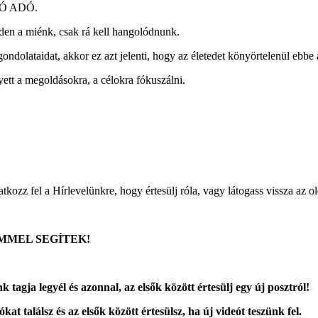
ZÓ ADÓ.
nden a miénk, csak rá kell hangolódnunk.
ondolataidat, akkor ez azt jelenti, hogy az életedet könyörtelenül ebbe a
lyett a megoldásokra, a célokra fókuszálni.
atkozz fel a Hírlevelünkre, hogy értesülj róla, vagy látogass vissza az 
MMEL SEGÍTEK!
 tagja legyél és azonnal, az elsők között értesülj egy új posztról!
kat találsz és az elsők között értesülsz, ha új videót teszünk fel.