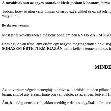
A továbbiakban az egyes pontokat kicsit jobban kibontom
, bízva
Tudom, hogy jó úton vagy, hiszen olvasod ezt a cikket és ez azt jelent
vagyok rád.
Be akarom vonzani
Most tehát következzen a második pont, amiben a
VONZÁS MŰK
Ez is egy olyan téma, ami elsőre egy nagyon megfoghatatlan hókusz-
SOHASEM ÉRTETTEM IGAZÁN
mit is kellene tennem ahhoz, 
MINDE
Az univerzum végtelen energiája körülvesz, körülölel minden pillana
bármi, amiről úgy érzem, hiányom van belőle, az az enyém legyen! H
Ám, ha eddig nemsikerült, akkor meddig érdemes, egyáltalán, érdem