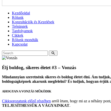
Kezdőoldal
Rólunk
Konzultációk és Kezelések
Tréningek
Tanfolyamok
Cikkek
Rólunk mondták
Kapcsolat
Élj boldog, sikeres életet #3 – Vonzás
Mindannyian szeretnénk sikeres és boldog életet élni. Ám tudjuk
boldogságképnek akarunk megfelelni? És tudjuk, hogyan érjük azt
AHOGYAN A VONZÁS MŰKÖDIK
Cikksorozatunk előző részében
arról írtam, hogy mi az a néhány pont
TELJESÍTHESSÜK A VÁGYAINKAT
.