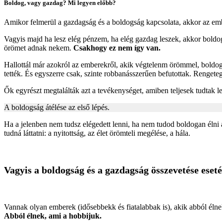
Boldog, vagy gazdag? Mi legyen előbb?
Amikor felmerül a gazdagság és a boldogság kapcsolata, akkor az embe
Vagyis majd ha lesz elég pénzem, ha elég gazdag leszek, akkor boldo
örömet adnak nekem.
Csakhogy ez nem így van.
Hallottál már azokról az emberekről, akik végtelenm örömmel, boldogan
tették. És egyszerre csak, szinte robbanásszerűen befutottak. Rengeteg
Ők egyrészt megtalálták azt a tevékenységet, amiben teljesek tudtak le
A boldogság átélése az első lépés.
Ha a jelenben nem tudsz elégedett lenni, ha nem tudod boldogan élni a
tudná láttatni: a nyitottság, az élet örömteli megélése, a hála.
Vagyis a boldogság és a gazdagság összevetése eseté
Vannak olyan emberek (idősebbekk és fiatalabbak is), akik abból élne
Abból élnek, ami a hobbijuk.