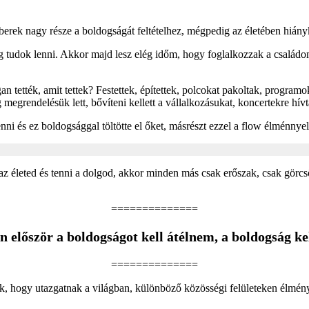
rek nagy része a boldogságát feltételhez, mégpedig az életében hiányké
g tudok lenni. Akkor majd lesz elég időm, hogy foglalkozzak a családo
 tették, amit tettek? Festettek, építettek, polcokat pakoltak, programo
 megrendelésük lett, bővíteni kellett a vállalkozásukat, koncertekre hív
nni és ez boldogsággal töltötte el őket, másrészt ezzel a flow élménnye
z életed és tenni a dolgod, akkor minden más csak erőszak, csak görcsö
==============
n először a boldogságot kell átélnem, a boldogság ke
==============
k, hogy utazgatnak a világban, különböző közösségi felületeken élményb