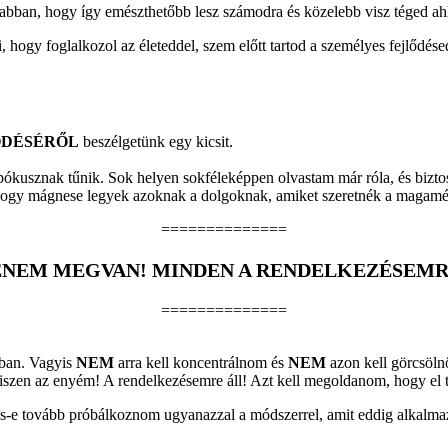
 abban, hogy így emészthetőbb lesz számodra és közelebb visz téged ah
i, hogy foglalkozol az életeddel, szem előtt tartod a személyes fejlődés
ÖDÉSÉRŐL
beszélgetünk egy kicsit.
pókusznak tűnik. Sok helyen sokféleképpen olvastam már róla, és biz
hogy mágnese legyek azoknak a dolgoknak, amiket szeretnék a magamén
==============
NEM MEGVAN! MINDEN A RENDELKEZÉSEMR
==============
tban. Vagyis
NEM
arra kell koncentrálnom és
NEM
azon kell görcsöln
iszen az enyém! A rendelkezésemre áll! Azt kell megoldanom, hogy el t
es-e tovább próbálkoznom ugyanazzal a módszerrel, amit eddig alkalm